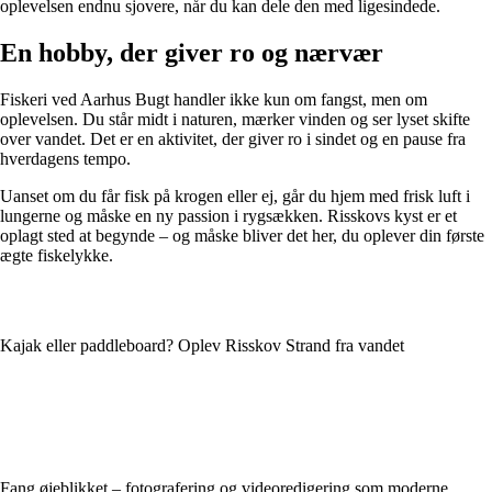
oplevelsen endnu sjovere, når du kan dele den med ligesindede.
En hobby, der giver ro og nærvær
Fiskeri ved Aarhus Bugt handler ikke kun om fangst, men om
oplevelsen. Du står midt i naturen, mærker vinden og ser lyset skifte
over vandet. Det er en aktivitet, der giver ro i sindet og en pause fra
hverdagens tempo.
Uanset om du får fisk på krogen eller ej, går du hjem med frisk luft i
lungerne og måske en ny passion i rygsækken. Risskovs kyst er et
oplagt sted at begynde – og måske bliver det her, du oplever din første
ægte fiskelykke.
Kajak eller paddleboard? Oplev Risskov Strand fra vandet
Fang øjeblikket – fotografering og videoredigering som moderne