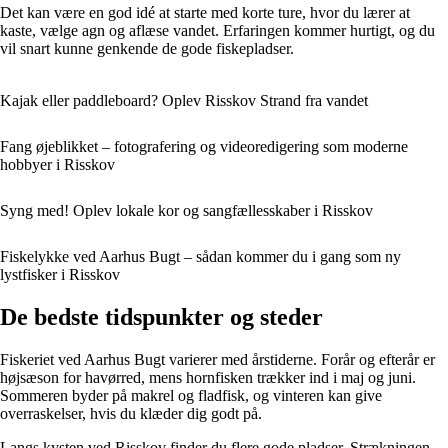
Det kan være en god idé at starte med korte ture, hvor du lærer at
kaste, vælge agn og aflæse vandet. Erfaringen kommer hurtigt, og du
vil snart kunne genkende de gode fiskepladser.
Kajak eller paddleboard? Oplev Risskov Strand fra vandet
Fang øjeblikket – fotografering og videoredigering som moderne
hobbyer i Risskov
Syng med! Oplev lokale kor og sangfællesskaber i Risskov
Fiskelykke ved Aarhus Bugt – sådan kommer du i gang som ny
lystfisker i Risskov
De bedste tidspunkter og steder
Fiskeriet ved Aarhus Bugt varierer med årstiderne. Forår og efterår er
højsæson for havørred, mens hornfisken trækker ind i maj og juni.
Sommeren byder på makrel og fladfisk, og vinteren kan give
overraskelser, hvis du klæder dig godt på.
Langs kysten ved Risskov finder du flere gode pladser. Strækningen