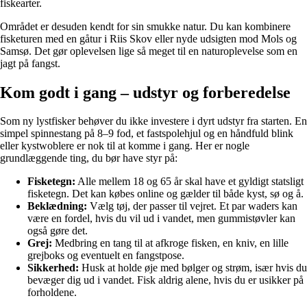
fiskearter.
Området er desuden kendt for sin smukke natur. Du kan kombinere
fisketuren med en gåtur i Riis Skov eller nyde udsigten mod Mols og
Samsø. Det gør oplevelsen lige så meget til en naturoplevelse som en
jagt på fangst.
Kom godt i gang – udstyr og forberedelse
Som ny lystfisker behøver du ikke investere i dyrt udstyr fra starten. En
simpel spinnestang på 8–9 fod, et fastspolehjul og en håndfuld blink
eller kystwoblere er nok til at komme i gang. Her er nogle
grundlæggende ting, du bør have styr på:
Fisketegn:
Alle mellem 18 og 65 år skal have et gyldigt statsligt
fisketegn. Det kan købes online og gælder til både kyst, sø og å.
Beklædning:
Vælg tøj, der passer til vejret. Et par waders kan
være en fordel, hvis du vil ud i vandet, men gummistøvler kan
også gøre det.
Grej:
Medbring en tang til at afkroge fisken, en kniv, en lille
grejboks og eventuelt en fangstpose.
Sikkerhed:
Husk at holde øje med bølger og strøm, især hvis du
bevæger dig ud i vandet. Fisk aldrig alene, hvis du er usikker på
forholdene.