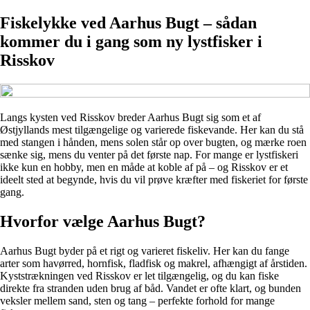
Fiskelykke ved Aarhus Bugt – sådan
kommer du i gang som ny lystfisker i
Risskov
Langs kysten ved Risskov breder Aarhus Bugt sig som et af
Østjyllands mest tilgængelige og varierede fiskevande. Her kan du stå
med stangen i hånden, mens solen står op over bugten, og mærke roen
sænke sig, mens du venter på det første nap. For mange er lystfiskeri
ikke kun en hobby, men en måde at koble af på – og Risskov er et
ideelt sted at begynde, hvis du vil prøve kræfter med fiskeriet for første
gang.
Hvorfor vælge Aarhus Bugt?
Aarhus Bugt byder på et rigt og varieret fiskeliv. Her kan du fange
arter som havørred, hornfisk, fladfisk og makrel, afhængigt af årstiden.
Kyststrækningen ved Risskov er let tilgængelig, og du kan fiske
direkte fra stranden uden brug af båd. Vandet er ofte klart, og bunden
veksler mellem sand, sten og tang – perfekte forhold for mange