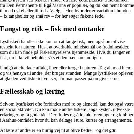
fra Den Permanente til Egå Marina er populær, og du kan nemt komme
til med cykel eller til fods. Vælg steder, hvor der er variation i bunden
– fx tangbælter og små rev – for her søger fiskene føde.
Fangst og etik – fisk med omtanke
Lystfiskeri handler ikke kun om at fange fisk, men også om at vise
respekt for naturen. Husk at overholde mindstemål og fredningstider,
som du kan finde på Fiskeristyrelsens hjemmeside. Hvis du fanger en
fisk, du ikke vil beholde, så sæt den nænsomt ud igen.
Undgå at efterlade affald, liner eller kroge i naturen. Tag alt med hjem,
og vis hensyn til andre, der bruger stranden. Mange lystfiskere oplever,
at glæden ved fiskeriet vokser, når man passer på omgivelserne.
Fællesskab og læring
Selvom lystfiskeri ofte forbindes med ro og alenetid, kan det også være
en social aktivitet. Du kan møde andre fiskere langs kysten, udveksle
erfaringer og få gode råd. Der findes også lokale foreninger og klubber
i Aarhus-området, hvor du kan deltage i ture, kurser og arrangementer.
At lære af andre er en hurtig vej til at blive bedre – og det gør