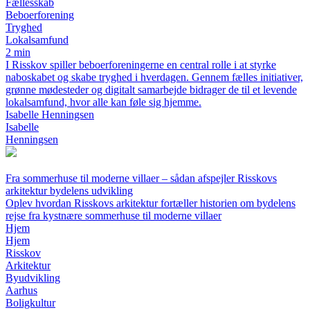
Fællesskab
Beboerforening
Tryghed
Lokalsamfund
2 min
I Risskov spiller beboerforeningerne en central rolle i at styrke
naboskabet og skabe tryghed i hverdagen. Gennem fælles initiativer,
grønne mødesteder og digitalt samarbejde bidrager de til et levende
lokalsamfund, hvor alle kan føle sig hjemme.
Isabelle Henningsen
Isabelle
Henningsen
Fra sommerhuse til moderne villaer – sådan afspejler Risskovs
arkitektur bydelens udvikling
Oplev hvordan Risskovs arkitektur fortæller historien om bydelens
rejse fra kystnære sommerhuse til moderne villaer
Hjem
Hjem
Risskov
Arkitektur
Byudvikling
Aarhus
Boligkultur