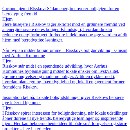
Grønne hjem i Risskov: Sådan energirenoverer boligejere for en
bæredygtig fremtid
Hjem
Flere husejere i Risskov tager skridtet mod en grønnere fremtid ved
at energirenovere deres boliger. Få indsigt i, hvordan du kan
reducere energiforbruget, forbedre indeklimaet og øge værdien af dit
hjem med bæredygtige løsninger.
Når byplan møder boligdrømme – Risskovs boligudvikling i samspil
med Aarhus Kommune
Hjem
Risskov står midt i en spændende udvikling, hvor Aarhus
Kommunes byplanlægning møder lokale ønsker om livskvalitet,
grønne omgivelser og moderne boliger. Artiklen dykker ned i,
hvordan planlægning, bæredygtighed og lokalt engagement former
fremtidens Risskov.
Inspiration tæt på: Lokale boligudstillinger giver Risskovs beboere
nye idéer til hjemmet
Hjem
I Risskov spirer interessen for boligindretning, når lokale udstillinger
åbner dørene til nye trends, bæredygtige løsninger og inspirerende
hjem. Her kan beboerne hente idéer til både små fornyelser og større
projekter – lige i nærheden.