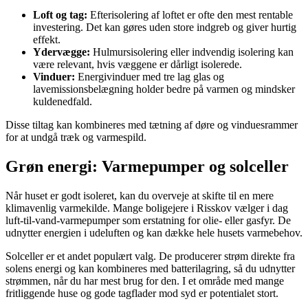
Loft og tag:
Efterisolering af loftet er ofte den mest rentable
investering. Det kan gøres uden store indgreb og giver hurtig
effekt.
Ydervægge:
Hulmursisolering eller indvendig isolering kan
være relevant, hvis væggene er dårligt isolerede.
Vinduer:
Energivinduer med tre lag glas og
lavemissionsbelægning holder bedre på varmen og mindsker
kuldenedfald.
Disse tiltag kan kombineres med tætning af døre og vinduesrammer
for at undgå træk og varmespild.
Grøn energi: Varmepumper og solceller
Når huset er godt isoleret, kan du overveje at skifte til en mere
klimavenlig varmekilde. Mange boligejere i Risskov vælger i dag
luft-til-vand-varmepumper som erstatning for olie- eller gasfyr. De
udnytter energien i udeluften og kan dække hele husets varmebehov.
Solceller er et andet populært valg. De producerer strøm direkte fra
solens energi og kan kombineres med batterilagring, så du udnytter
strømmen, når du har mest brug for den. I et område med mange
fritliggende huse og gode tagflader mod syd er potentialet stort.