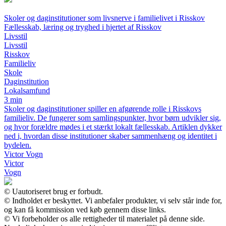
Skoler og daginstitutioner som livsnerve i familielivet i Risskov
Fællesskab, læring og tryghed i hjertet af Risskov
Livsstil
Livsstil
Risskov
Familieliv
Skole
Daginstitution
Lokalsamfund
3 min
Skoler og daginstitutioner spiller en afgørende rolle i Risskovs
familieliv. De fungerer som samlingspunkter, hvor børn udvikler sig,
og hvor forældre mødes i et stærkt lokalt fællesskab. Artiklen dykker
ned i, hvordan disse institutioner skaber sammenhæng og identitet i
bydelen.
Victor Vogn
Victor
Vogn
© Uautoriseret brug er forbudt.
© Indholdet er beskyttet. Vi anbefaler produkter, vi selv står inde for,
og kan få kommission ved køb gennem disse links.
© Vi forbeholder os alle rettigheder til materialet på denne side.