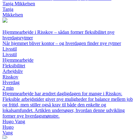
Tanja Mikkelsen
Tanja
Mikkelsen
Hjemmearbejde i Risskov – sådan former fleksibilitet nye
hverdagsrytmer
Når hjemmet bliver kontor – og hverdagen finder nye rytmer
Livsstil
Livsstil
Hjemmearbejde
Fleksibilitet
Arbejdsliv
Risskov
Hverdag
2 min
Hjemmearbejde har ændret dagligdagen for mange i Risskov.
Fleksible arbejdstider giver nye muligheder for balance mellem job
og fritid, men stiller også krav til både den enkelte og
lokalsamfundet. Artiklen undersøger, hvordan denne udvikling
former nye hverdagsmønstre.
Hugo Vang
Hugo
Vang