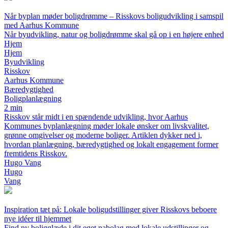
Når byplan møder boligdrømme – Risskovs boligudvikling i samspil
med Aarhus Kommune
Når byudvikling, natur og boligdrømme skal gå op i en højere enhed
Hjem
Hjem
Byudvikling
Risskov
Aarhus Kommune
Bæredygtighed
Boligplanlægning
2 min
Risskov står midt i en spændende udvikling, hvor Aarhus
Kommunes byplanlægning møder lokale ønsker om livskvalitet,
grønne omgivelser og moderne boliger. Artiklen dykker ned i,
hvordan planlægning, bæredygtighed og lokalt engagement former
fremtidens Risskov.
Hugo Vang
Hugo
Vang
Inspiration tæt på: Lokale boligudstillinger giver Risskovs beboere
nye idéer til hjemmet
Find ny boligglæde i dit eget nabolag med lokale udstillinger og