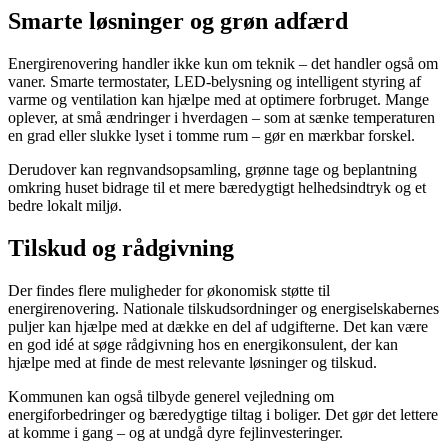
Smarte løsninger og grøn adfærd
Energirenovering handler ikke kun om teknik – det handler også om
vaner. Smarte termostater, LED-belysning og intelligent styring af
varme og ventilation kan hjælpe med at optimere forbruget. Mange
oplever, at små ændringer i hverdagen – som at sænke temperaturen
en grad eller slukke lyset i tomme rum – gør en mærkbar forskel.
Derudover kan regnvandsopsamling, grønne tage og beplantning
omkring huset bidrage til et mere bæredygtigt helhedsindtryk og et
bedre lokalt miljø.
Tilskud og rådgivning
Der findes flere muligheder for økonomisk støtte til
energirenovering. Nationale tilskudsordninger og energiselskabernes
puljer kan hjælpe med at dække en del af udgifterne. Det kan være
en god idé at søge rådgivning hos en energikonsulent, der kan
hjælpe med at finde de mest relevante løsninger og tilskud.
Kommunen kan også tilbyde generel vejledning om
energiforbedringer og bæredygtige tiltag i boliger. Det gør det lettere
at komme i gang – og at undgå dyre fejlinvesteringer.