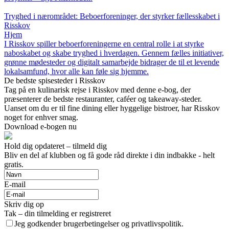
Tryghed i nærområdet: Beboerforeninger, der styrker fællesskabet i
Risskov
Hjem
I Risskov spiller beboerforeningerne en central rolle i at styrke
naboskabet og skabe tryghed i hverdagen. Gennem fælles initiativer,
grønne mødesteder og digitalt samarbejde bidrager de til et levende
lokalsamfund, hvor alle kan føle sig hjemme.
De bedste spisesteder i Risskov
Tag på en kulinarisk rejse i Risskov med denne e-bog, der
præsenterer de bedste restauranter, caféer og takeaway-steder.
Uanset om du er til fine dining eller hyggelige bistroer, har Risskov
noget for enhver smag.
Download e-bogen nu
Hold dig opdateret – tilmeld dig
Bliv en del af klubben og få gode råd direkte i din indbakke - helt
gratis.
E-mail
Skriv dig op
Tak – din tilmelding er registreret
Jeg godkender brugerbetingelser og privatlivspolitik.