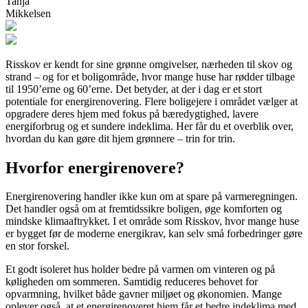
Tanja
Mikkelsen
Risskov er kendt for sine grønne omgivelser, nærheden til skov og
strand – og for et boligområde, hvor mange huse har rødder tilbage
til 1950’erne og 60’erne. Det betyder, at der i dag er et stort
potentiale for energirenovering. Flere boligejere i området vælger at
opgradere deres hjem med fokus på bæredygtighed, lavere
energiforbrug og et sundere indeklima. Her får du et overblik over,
hvordan du kan gøre dit hjem grønnere – trin for trin.
Hvorfor energirenovere?
Energirenovering handler ikke kun om at spare på varmeregningen.
Det handler også om at fremtidssikre boligen, øge komforten og
mindske klimaaftrykket. I et område som Risskov, hvor mange huse
er bygget før de moderne energikrav, kan selv små forbedringer gøre
en stor forskel.
Et godt isoleret hus holder bedre på varmen om vinteren og på
køligheden om sommeren. Samtidig reduceres behovet for
opvarmning, hvilket både gavner miljøet og økonomien. Mange
oplever også, at et energirenoveret hjem får et bedre indeklima med