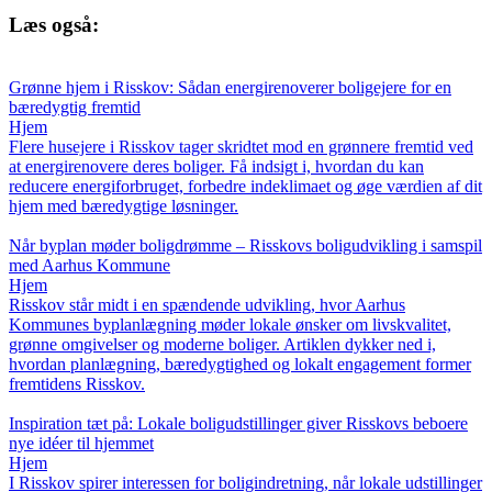
Læs også:
Grønne hjem i Risskov: Sådan energirenoverer boligejere for en
bæredygtig fremtid
Hjem
Flere husejere i Risskov tager skridtet mod en grønnere fremtid ved
at energirenovere deres boliger. Få indsigt i, hvordan du kan
reducere energiforbruget, forbedre indeklimaet og øge værdien af dit
hjem med bæredygtige løsninger.
Når byplan møder boligdrømme – Risskovs boligudvikling i samspil
med Aarhus Kommune
Hjem
Risskov står midt i en spændende udvikling, hvor Aarhus
Kommunes byplanlægning møder lokale ønsker om livskvalitet,
grønne omgivelser og moderne boliger. Artiklen dykker ned i,
hvordan planlægning, bæredygtighed og lokalt engagement former
fremtidens Risskov.
Inspiration tæt på: Lokale boligudstillinger giver Risskovs beboere
nye idéer til hjemmet
Hjem
I Risskov spirer interessen for boligindretning, når lokale udstillinger