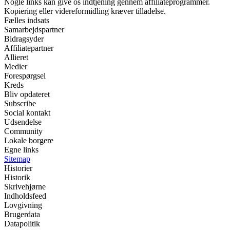
Nogle links kan give os indtjening gennem affiliateprogrammer.
Kopiering eller videreformidling kræver tilladelse.
Fælles indsats
Samarbejdspartner
Bidragsyder
Affiliatepartner
Allieret
Medier
Forespørgsel
Kreds
Bliv opdateret
Subscribe
Social kontakt
Udsendelse
Community
Lokale borgere
Egne links
Sitemap
Historier
Historik
Skrivehjørne
Indholdsfeed
Lovgivning
Brugerdata
Datapolitik