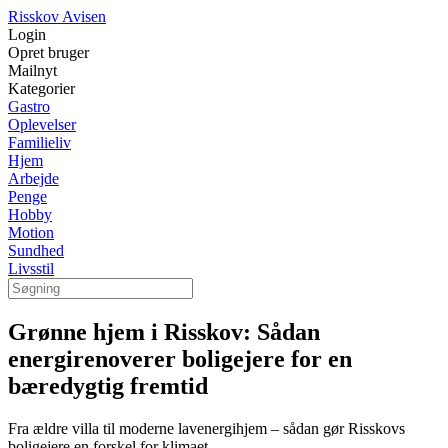
Risskov Avisen
Login
Opret bruger
Mailnyt
Kategorier
Gastro
Oplevelser
Familieliv
Hjem
Arbejde
Penge
Hobby
Motion
Sundhed
Livsstil
Grønne hjem i Risskov: Sådan
energirenoverer boligejere for en
bæredygtig fremtid
Fra ældre villa til moderne lavenergihjem – sådan gør Risskovs
boligejere en forskel for klimaet