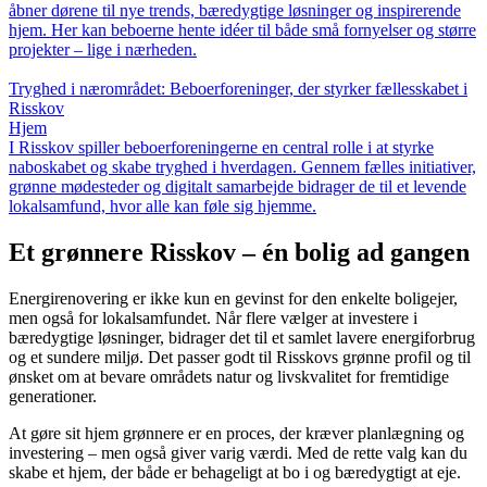
åbner dørene til nye trends, bæredygtige løsninger og inspirerende
hjem. Her kan beboerne hente idéer til både små fornyelser og større
projekter – lige i nærheden.
Tryghed i nærområdet: Beboerforeninger, der styrker fællesskabet i
Risskov
Hjem
I Risskov spiller beboerforeningerne en central rolle i at styrke
naboskabet og skabe tryghed i hverdagen. Gennem fælles initiativer,
grønne mødesteder og digitalt samarbejde bidrager de til et levende
lokalsamfund, hvor alle kan føle sig hjemme.
Et grønnere Risskov – én bolig ad gangen
Energirenovering er ikke kun en gevinst for den enkelte boligejer,
men også for lokalsamfundet. Når flere vælger at investere i
bæredygtige løsninger, bidrager det til et samlet lavere energiforbrug
og et sundere miljø. Det passer godt til Risskovs grønne profil og til
ønsket om at bevare områdets natur og livskvalitet for fremtidige
generationer.
At gøre sit hjem grønnere er en proces, der kræver planlægning og
investering – men også giver varig værdi. Med de rette valg kan du
skabe et hjem, der både er behageligt at bo i og bæredygtigt at eje.