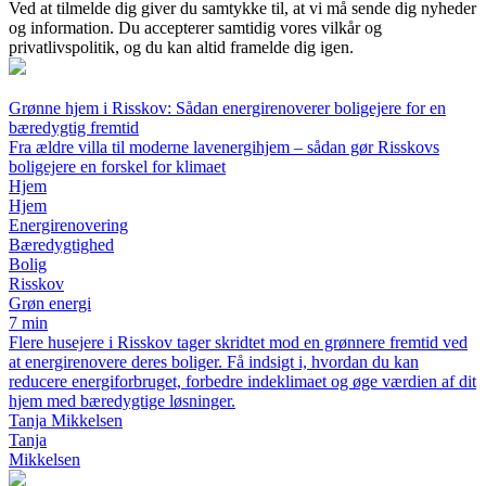
Ved at tilmelde dig giver du samtykke til, at vi må sende dig nyheder
og information. Du accepterer samtidig vores vilkår og
privatlivspolitik, og du kan altid framelde dig igen.
Grønne hjem i Risskov: Sådan energirenoverer boligejere for en
bæredygtig fremtid
Fra ældre villa til moderne lavenergihjem – sådan gør Risskovs
boligejere en forskel for klimaet
Hjem
Hjem
Energirenovering
Bæredygtighed
Bolig
Risskov
Grøn energi
7 min
Flere husejere i Risskov tager skridtet mod en grønnere fremtid ved
at energirenovere deres boliger. Få indsigt i, hvordan du kan
reducere energiforbruget, forbedre indeklimaet og øge værdien af dit
hjem med bæredygtige løsninger.
Tanja Mikkelsen
Tanja
Mikkelsen