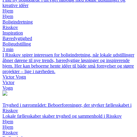
kreative idéer
Hjem
Hjem
Boligindretning
Risskov
Inspiration
Bæredygtighed
Boligudstilling
3 min
I Risskov spirer interessen for boligindretning, når lokale udstillinger
åbner dørene til nye trends, bæredygtige løsninger og inspirerende
hjem. Her kan beboerne hente idéer til både små fornyelser og større
projekter – lige i nærheden.
Victor Vogn
Victor
Vogn
Tryghed i nærområdet: Beboerforeninger, der styrker fællesskabet i
Risskov
Lokale fællesskaber skaber tryghed og sammenhold i Risskov
Hjem
Hjem
Risskov