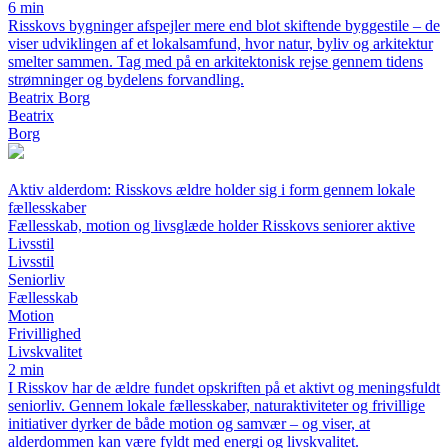
6 min
Risskovs bygninger afspejler mere end blot skiftende byggestile – de
viser udviklingen af et lokalsamfund, hvor natur, byliv og arkitektur
smelter sammen. Tag med på en arkitektonisk rejse gennem tidens
strømninger og bydelens forvandling.
Beatrix Borg
Beatrix
Borg
Aktiv alderdom: Risskovs ældre holder sig i form gennem lokale
fællesskaber
Fællesskab, motion og livsglæde holder Risskovs seniorer aktive
Livsstil
Livsstil
Seniorliv
Fællesskab
Motion
Frivillighed
Livskvalitet
2 min
I Risskov har de ældre fundet opskriften på et aktivt og meningsfuldt
seniorliv. Gennem lokale fællesskaber, naturaktiviteter og frivillige
initiativer dyrker de både motion og samvær – og viser, at
alderdommen kan være fyldt med energi og livskvalitet.